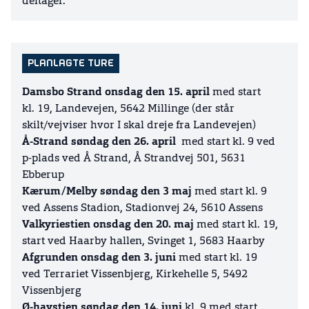
deltager.
PLANLAGTE TURE
Damsbo Strand onsdag den 15. april
med start
kl. 19, Landevejen, 5642 Millinge (der står
skilt/vejviser hvor I skal dreje fra Landevejen)
Å-Strand søndag den 26. april
med start kl. 9 ved
p-plads ved Å Strand, Å Strandvej 501, 5631
Ebberup
Kærum/Melby søndag den 3 maj
med start kl. 9
ved Assens Stadion, Stadionvej 24, 5610 Assens
Valkyriestien onsdag den 20. maj
med start kl. 19,
start ved Haarby hallen, Svinget 1, 5683 Haarby
Afgrunden onsdag den 3. juni
med start kl. 19
ved Terrariet Vissenbjerg, Kirkehelle 5, 5492
Vissenbjerg
Ø-havstien søndag den 14. juni
kl. 9 med start