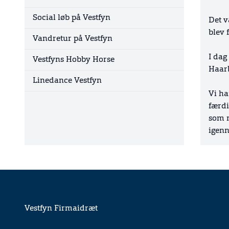
Social løb på Vestfyn
Det v
blev 
Vandretur på Vestfyn
I dag 
Vestfyns Hobby Horse
Haar
Linedance Vestfyn
Vi ha
færdi
som m
igenn
Vestfyn Firmaidræt