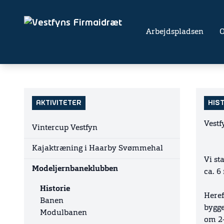
Arbejdspladsen
AKTIVITETER
HIS
Vestf
Vintercup Vestfyn
Kajaktræning i Haarby Svømmehal
Vi st
Modeljernbaneklubben
ca. 6
Historie
Heref
Banen
bygge
Modulbanen
om 2-