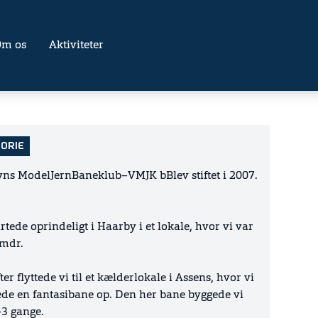
Om os
Aktiviteter
TORIE
yns ModelJernBaneklub–VMJK bBlev stiftet i 2007.
artede oprindeligt i Haarby i et lokale, hvor vi var
 mdr.
ter flyttede vi til et kælderlokale i Assens, hvor vi
de en fantasibane op. Den her bane byggede vi
3 gange.