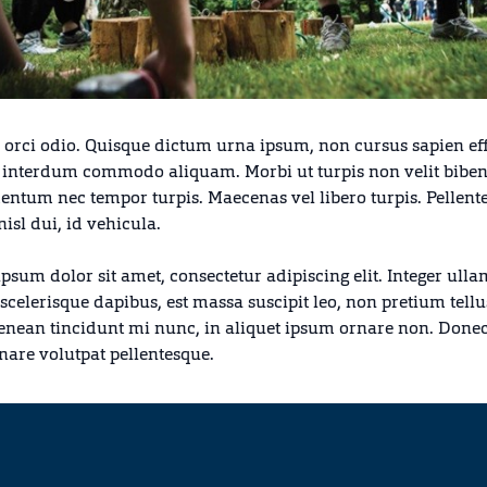
 orci odio. Quisque dictum urna ipsum, non cursus sapien eff
 interdum commodo aliquam. Morbi ut turpis non velit bib
ntum nec tempor turpis. Maecenas vel libero turpis. Pellent
nisl dui, id vehicula.
psum dolor sit amet, consectetur adipiscing elit. Integer ulla
 scelerisque dapibus, est massa suscipit leo, non pretium tellus
enean tincidunt mi nunc, in aliquet ipsum ornare non. Done
nare volutpat pellentesque.