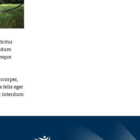
icitur
endum
esque
mcorper,
 felis eget
c interdum