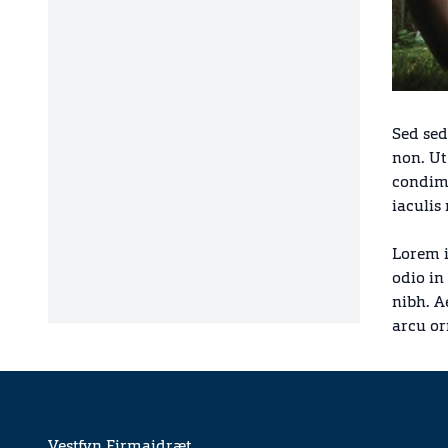
Sed sed
non. Ut
condime
iaculis 
Lorem i
odio in
nibh. A
arcu or
Vestfyn Firmaidræt